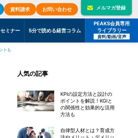
メルマガ登録
資料請求
お問い合わせ
PEAKS会員専用
ライブラリー
・セミナー
5分で読める経営コラム
資料/動画/音声
ントも
人気の記事
KPIの設定方法と設計の
ポイントを解説！KGIと
の関係性と効果的な活用
方法も
自律型人材とは？育成方
法やメリット・デメリッ