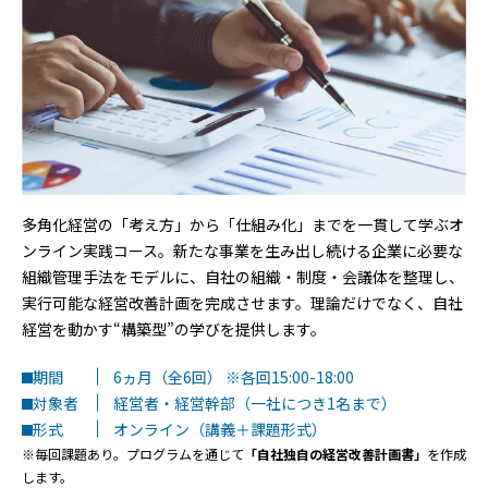
多角化経営の「考え方」から「仕組み化」までを一貫して学ぶオ
ンライン実践コース。新たな事業を生み出し続ける企業に必要な
組織管理手法をモデルに、自社の組織・制度・会議体を整理し、
実行可能な経営改善計画を完成させます。理論だけでなく、自社
経営を動かす“構築型”の学びを提供します。
期間
6ヵ月（全6回） ※各回15:00-18:00
対象者
経営者・経営幹部（一社につき1名まで）
形式
オンライン（講義＋課題形式）
※毎回課題あり。プログラムを通じて
「自社独自の経営改善計画書」
を作成
します。