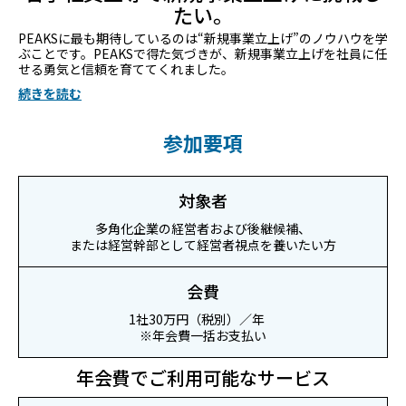
たい。
に入
PEAKSに最も期待しているのは“新規事業立上げ”のノウハウを学
書
ぶことです。PEAKSで得た気づきが、新規事業立上げを社員に任
こ
せる勇気と信頼を育ててくれました。
続
続きを読む
参加要項
対象者
多角化企業の経営者および後継候補、
または経営幹部として経営者視点を養いたい方
会費
1社30万円（税別）／年
※年会費一括お支払い
年会費でご利用可能なサービス