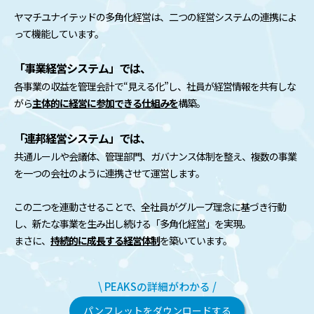
ヤマチユナイテッドの多角化経営は、二つの経営システムの連携によ
って機能しています。
「事業経営システム」では、
各事業の収益を管理会計で“見える化”し、社員が経営情報を共有しな
がら
主体的に経営に参加できる仕組みを
構築。
「連邦経営システム」では、
共通ルールや会議体、管理部門、ガバナンス体制を整え、複数の事業
を一つの会社のように連携させて運営します。
この二つを連動させることで、全社員がグループ理念に基づき行動
し、新たな事業を生み出し続ける「多角化経営」を実現。
まさに、
持続的に成長する経営体制
を築いています。
\ PEAKSの詳細がわかる /
パンフレットをダウンロードする