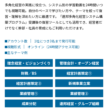
多角化経営の実践に役立つ、システム別の学習動画を24時間いつ
でも視聴可能。自分のペースで学びたい方や、テーマを絞って復
習・理解を深めたい方に最適です。「連邦多角化経営システム構
築プログラム」受講後の復習ツールとしても活用でき、経営者だ
けでなく幹部・社員の育成にもご利用いただけます。
アカウント数
1社につき3名まで発行可能
視聴形式
オンライン（24時間アクセス可能）
主なテーマ例
理念経営・ビジョンづくり
管理会計・オープン経営
財務／BS
経営計画策定①
経営計画策定②
新規事業立案
業績管理①
業績管理②
成果分配
連邦経営・グループ組織