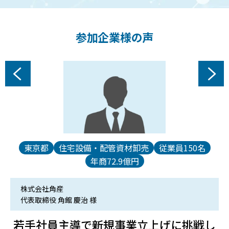
参加企業様の声
東京都
住宅設備・配管資材卸売
従業員150名
年商72.9億円
株式会社角産
代表取締役 角館 慶治 様
で
若手社員主導で新規事業立上げに挑戦し