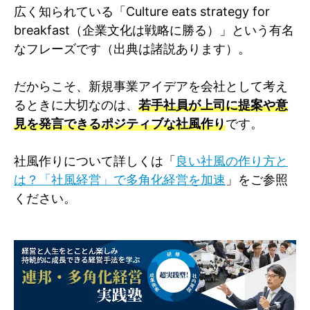
広く知られている「Culture eats strategy for
breakfast（企業文化は戦略に勝る）」という有名
なフレーズです（出典は諸説あります）。
だからこそ、新規事業アイデアを会社として考え
るときに大切なのは、
若手社員が上司に提案や意
見を発言できるポジティブな社風作り
です。
社風作りについて詳しくは「
良い社風の作り方と
は？「社風経営」で多角化経営を加速
」をご参照
ください。