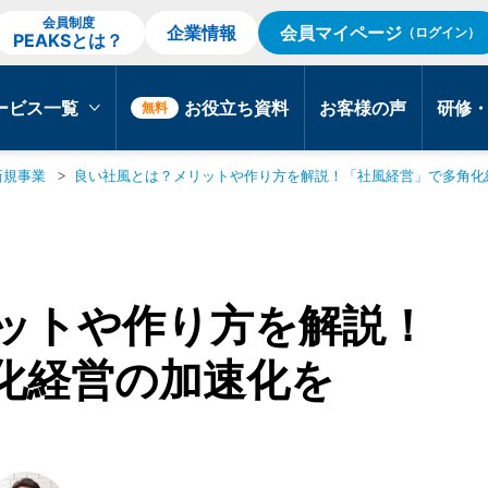
会員制度
企業情報
会員マイページ
（ログイン）
PEAKSとは？
ービス一覧
お役立ち資料
お客様の声
研修
無料
新規事業
良い社風とは？メリットや作り方を解説！「社風経営」で多角化
ットや作り方を解説！
化経営の加速化を