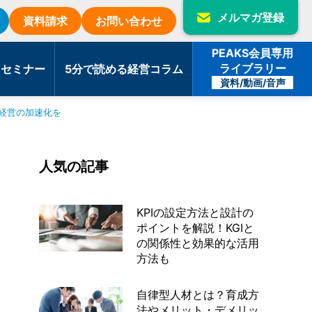
メルマガ登録
資料請求
お問い合わせ
PEAKS会員専用
ライブラリー
・セミナー
5分で読める経営コラム
資料/動画/音声
経営の加速化を
人気の記事
KPIの設定方法と設計の
ポイントを解説！KGIと
の関係性と効果的な活用
方法も
自律型人材とは？育成方
法やメリット・デメリッ