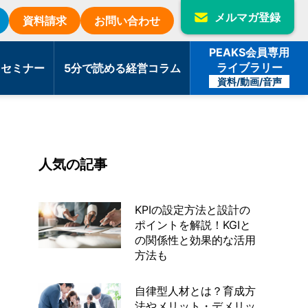
メルマガ登録
資料請求
お問い合わせ
PEAKS会員専用
ライブラリー
・セミナー
5分で読める経営コラム
資料/動画/音声
人気の記事
KPIの設定方法と設計の
ポイントを解説！KGIと
の関係性と効果的な活用
方法も
自律型人材とは？育成方
法やメリット・デメリッ