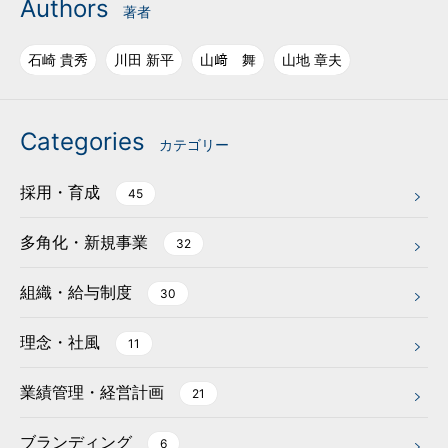
Authors
著者
石崎 貴秀
川田 新平
山﨑 舞
山地 章夫
Categories
カテゴリー
採用・育成
45
多角化・新規事業
32
組織・給与制度
30
理念・社風
11
業績管理・経営計画
21
ブランディング
6