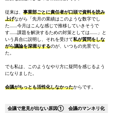
従来は、
事業部ごとに責任者が口頭で資料を読み
上げ
ながら「先月の業績はこのような数字でし
た......今月はこんな感じで推移していきそうで
す......課題を解決するための対策としては......」と
いう具合に説明し、それを受けて
私が質問をしな
がら議論を深堀りする
のが、いつもの光景でし
た。
でも私は、このようなやり方に疑問を感じるよう
になりました。
会議がちっとも活性化しなかった
からです。
会議で意見が出ない原因① 会議のマンネリ化