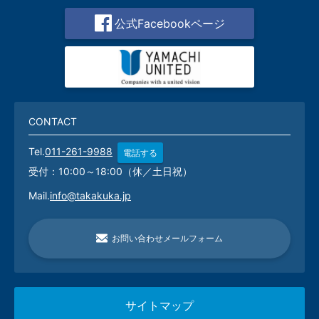
公式Facebookページ
CONTACT
Tel.
011-261-9988
電話する
受付：10:00～18:00（休／土日祝）
Mail.
info@takakuka.jp
お問い合わせメールフォーム
サイトマップ