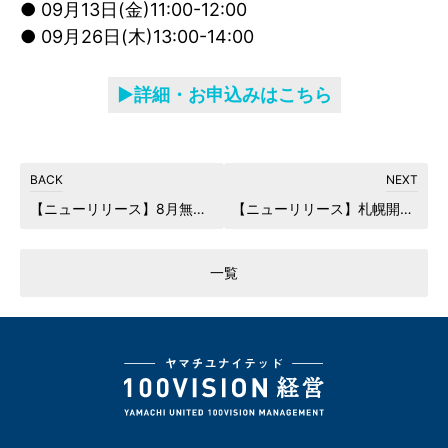
● 09月13日(金)11:00-12:00
● 09月26日(木)13:00-14:00
▶詳細・お申込みはこちら
【ニューリリース】8月無料セミナー
【ニューリリース】札幌開催｜特別セミナー＆視察会「新規事業が成功する組織のつくり方」
一覧