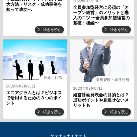
2022年02月14日
大方法・リスク・成功事例を
全員参加型経営に必須の「オ
知って成功へ
ープン経営」のメリットと導
入のコツ 〜全員参加型経営の
基礎：後編〜
続きを読む
続きを読む
理念・社風
業績管理・経営計画
2020年02月25日
2020年02月07日
エニアグラムとは？ビジネス
経営計画発表会の目的とは？
で活用するための３つのポイ
成功ポイントや見逃せないメ
ント
リットも
続きを読む
続きを読む