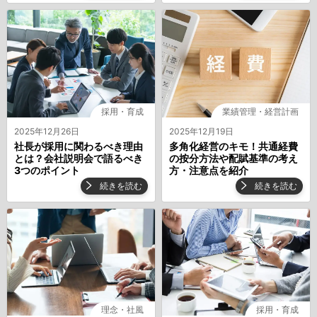
採用・育成
業績管理・経営計画
2025年12月26日
2025年12月19日
社長が採用に関わるべき理由
多角化経営のキモ！共通経費
とは？会社説明会で語るべき
の按分方法や配賦基準の考え
3つのポイント
方・注意点を紹介
続きを読む
続きを読む
理念・社風
採用・育成