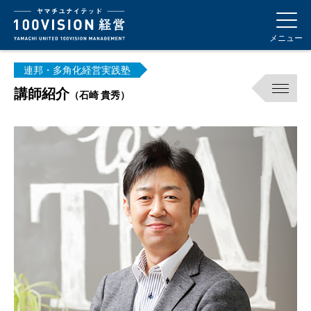
メニュー
連邦・多角化経営実践塾
講師紹介
（石崎 貴秀）