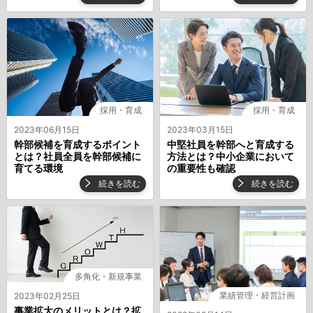
採用・育成
採用・育成
2023年03月15日
2023年06月15日
中堅社員を幹部へと育成する
幹部候補を育成するポイント
方法とは？中小企業において
とは？社員全員を幹部候補に
の重要性も確認
育てる環境
続きを読む
続きを読む
多角化・新規事業
業績管理・経営計画
2023年02月25日
事業拡大のメリットとは？拡