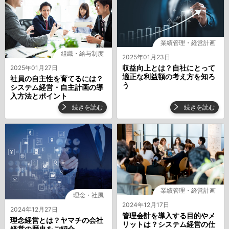
業績管理・経営計画
組織・給与制度
2025年01月23日
収益向上とは？自社にとって
2025年01月27日
適正な利益額の考え方を知ろ
社員の自主性を育てるには？
う
システム経営・自主計画の導
入方法とポイント
続きを読む
続きを読む
業績管理・経営計画
理念・社風
2024年12月17日
2024年12月27日
管理会計を導入する目的やメ
理念経営とは？ヤマチの会社
リットは？システム経営の仕
経営の歴史をご紹介