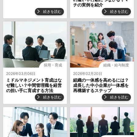
チの実例を紹介
続きを読む
続きを読む
採用・育成
組織・給与制度
2026年03月06日
2026年02月20日
ミドルマネジメント育成はな
組織の⼀体感を⾼めるには？
ぜ難しい？中間管理職を経営
成長した中小企業が一体感を
の担い手に育成する方法
再構築するステップ
続きを読む
続きを読む