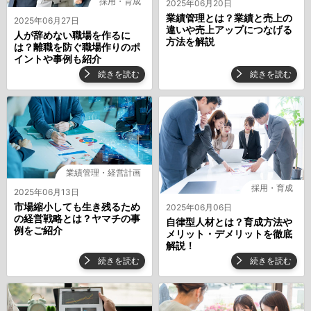
採用・育成
2025年06月20日
業績管理とは？業績と売上の
2025年06月27日
違いや売上アップにつなげる
⼈が辞めない職場を作るに
方法を解説
は？離職を防ぐ職場作りのポ
イントや事例も紹介
続きを読む
続きを読む
業績管理・経営計画
採用・育成
2025年06月13日
市場縮⼩しても⽣き残るため
2025年06月06日
の経営戦略とは？ヤマチの事
自律型人材とは？育成方法や
例をご紹介
メリット・デメリットを徹底
解説！
続きを読む
続きを読む