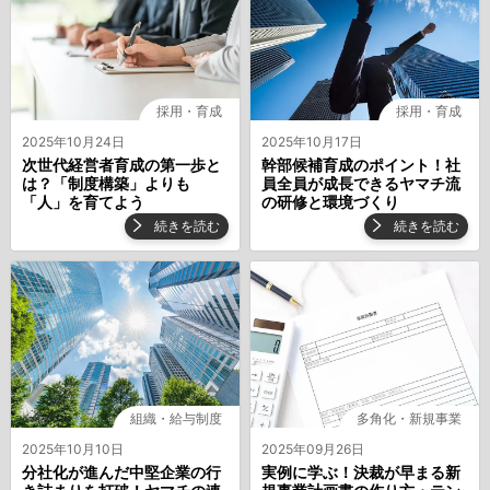
採用・育成
採用・育成
2025年10月24日
2025年10月17日
次世代経営者育成の第一歩と
幹部候補育成のポイント！社
は？「制度構築」よりも
員全員が成長できるヤマチ流
「人」を育てよう
の研修と環境づくり
続きを読む
続きを読む
組織・給与制度
多角化・新規事業
2025年10月10日
2025年09月26日
分社化が進んだ中堅企業の行
実例に学ぶ！決裁が早まる新