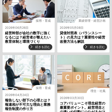
採用・育成
業績管理・経営計画
2026年06月26日
2026年05月08日
経営幹部が会社の数字に強く
貸借対照表（バランスシー
なるには？経営者が整えたい
ト）の見方は？重要性や経営
教育体制と環境づくり
改善方法も解説
続きを読む
続きを読む
採用・育成
理念・社風
2026年04月24日
2026年03月30日
報告しない部下の心理とは？
コアバリューこそ理念経営の
報連相が不可欠な理由と業務
最重要ポイント。経営理念と
報告制度の作り方
の違いや行動につながるヤマ