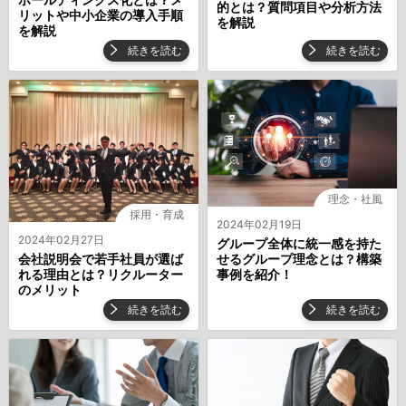
的とは？質問項目や分析方法
リットや中小企業の導入手順
を解説
を解説
続きを読む
続きを読む
理念・社風
採用・育成
2024年02月19日
2024年02月27日
グループ全体に統一感を持た
せるグループ理念とは？構築
会社説明会で若手社員が選ば
事例を紹介！
れる理由とは？リクルーター
のメリット
続きを読む
続きを読む