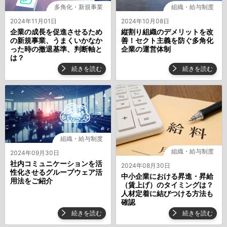
多角化・新規事業
組織・給与制度
2024年11月01日
2024年10月08日
企業の成長を促進させるため
縦割り組織のデメリットを改
の新規事業、うまくいかなか
善！セクト主義を防ぐ多角化
った時の撤退基準、判断軸と
企業の運営体制
は？
続きを読む
続きを読む
組織・給与制度
組織・給与制度
2024年09月30日
社内コミュニケーションを活
2024年08月30日
性化させるグループウェア活
中小企業における昇進・昇給
用法をご紹介
（賃上げ）のタイミングは？
人材定着に結びつける方法も
確認
続きを読む
続きを読む