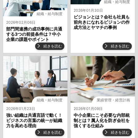
組織・給与制度
2026年01月30日
組織・給与制度
ビジョンとは？会社も社員も
前向きになれるビジョンの作
2026年02月06日
成方法とヤマチの事例
部門間連携の成功事例に共通
する3つの前提条件は？中小
企業の課題やポイント
続きを読む
続きを読む
組織・給与制度
業績管理・経営計画
2026年01月23日
2026年01月09日
強い組織は共通言語で動く！
中⼩企業にこそ必要な内部統
ビジネスの言葉の統⼀が組織
制とは？属人化を防ぎ会社を
⼒を⾼める理由
強くする仕組み
続きを読む
続きを読む