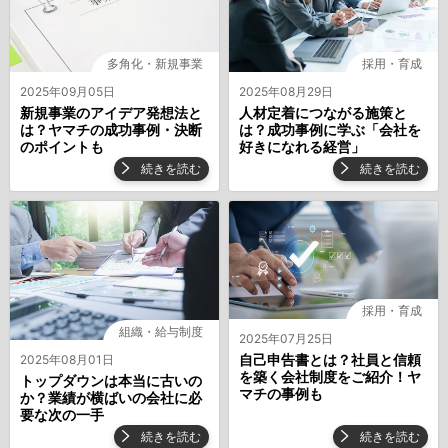
多角化・新規事業
採用・育成
2025年09月05日
2025年08月29日
新規事業のアイデア発想法と
人材定着につながる施策と
は？ヤマチの成功事例・決断
は？成功事例に学ぶ「会社を
のポイントも
好きになれる経営」
続きを読む
続きを読む
採用・育成
組織・給与制度
2025年07月25日
自己申告書とは？社員と信頼
2025年08月01日
を築く会社制度をご紹介！ヤ
トップダウンは本当に古いの
マチの事例も
か？業績が横ばいの会社に必
要な次の一手
続きを読む
続きを読む