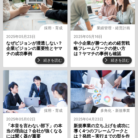
採用・育成
業績管理・経営計画
2025年05月23日
2025年05月16日
なぜビジョンが浸透しない？
中小企業が勝つための経営戦
企業ビジョンの重要性とヤマ
略フレームワークの使い方
チの成功事例
は？ヤマチの事例も確認
続きを読む
続きを読む
採用・育成
多角化・新規事業
2025年05月02日
2025年04月23日
「本音を言わない部下」の本
新規事業の立ち上げを成功に
当の理由は？会社が強くなる
導く4つのフレームワークと
には聞く器が重要
は？発想～実行までの型を作