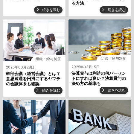
る方法
続きを読む
続きを読む
組織・給与制度
組織・給与制度
2025年03月15日
2025年03月28日
決算賞与は利益の何パーセン
幹部会議（経営会議）とは？
トにすれば良い？決算賞与の
意思疎通を円滑にするヤマチ
決め方の基準も
の会議体系も確認
続きを読む
続きを読む