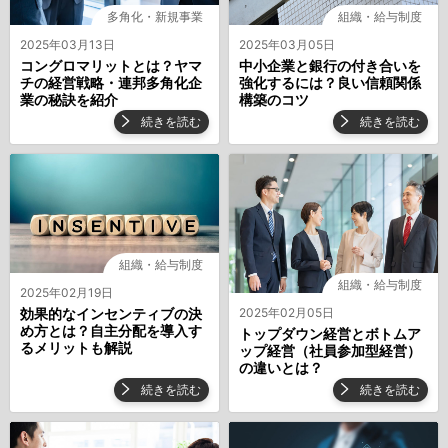
多角化・新規事業
組織・給与制度
2025年03月13日
2025年03月05日
コングロマリットとは？ヤマ
中小企業と銀行の付き合いを
チの経営戦略・連邦多角化企
強化するには？良い信頼関係
業の秘訣を紹介
構築のコツ
続きを読む
続きを読む
組織・給与制度
組織・給与制度
2025年02月19日
2025年02月05日
効果的なインセンティブの決
め方とは？自主分配を導入す
トップダウン経営とボトムア
るメリットも解説
ップ経営（社員参加型経営）
の違いとは？
続きを読む
続きを読む