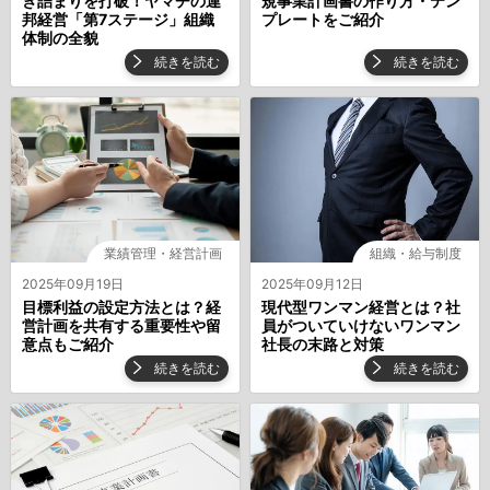
き詰まりを打破！ヤマチの連
規事業計画書の作り方・テン
邦経営「第7ステージ」組織
プレートをご紹介
体制の全貌
続きを読む
続きを読む
業績管理・経営計画
組織・給与制度
2025年09月19日
2025年09月12日
目標利益の設定方法とは？経
現代型ワンマン経営とは？社
営計画を共有する重要性や留
員がついていけないワンマン
意点もご紹介
社長の末路と対策
続きを読む
続きを読む