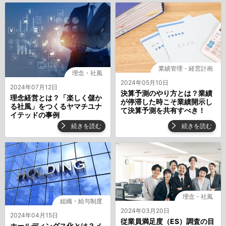
業績管理・経営計画
理念・社風
2024年05月10日
2024年07月12日
決算予測のやり方とは？業績
理念経営とは？「楽しく儲か
が停滞した時こそ業績開示し
る社風」をつくるヤマチユナ
て決算予測を共有すべき！
イテッドの事例
続きを読む
続きを読む
理念・社風
組織・給与制度
2024年03月20日
2024年04月15日
従業員満足度（ES）調査の目
ホールディングス化とは？メ