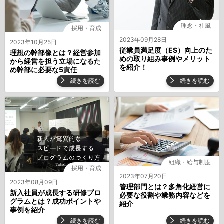
理念・社風
採用・育成
2023年09月28日
2023年10月25日
従業員満足度（ES）向上のた
理想の幹部像とは？経営参加
めの取り組み事例やメリット
から経営を担う立場になるた
を紹介！
め幹部に必要な5責任
続きを読む
続きを読む
組織・給与制度
採用・育成
2023年07月20日
2023年08月09日
管理部門とは？多角化経営に
新入社員が成長する研修プロ
必要な役割や業務内容などを
グラムとは？成功ポイントや
紹介
事例を紹介
続きを読む
続きを読む